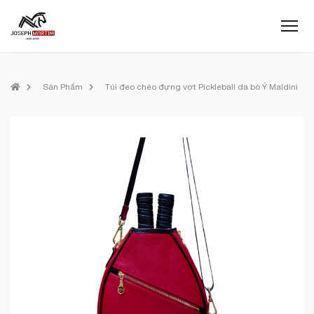
Sản Phẩm
Túi đeo chéo đựng vợt Pickleball da bò Ý Maldini