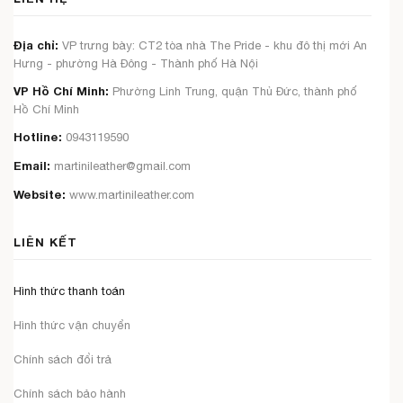
Địa chỉ:
VP trưng bày: CT2 tòa nhà The Pride - khu đô thị mới An
Hưng - phường Hà Đông - Thành phố Hà Nội
VP Hồ Chí Minh:
Phường Linh Trung, quận Thủ Đức, thành phố
Hồ Chí Minh
Hotline:
0943119590
Email:
martinileather@gmail.com
Website:
www.martinileather.com
LIÊN KẾT
Hình thức thanh toán
Hình thức vận chuyển
Chính sách đổi trả
Chính sách bảo hành