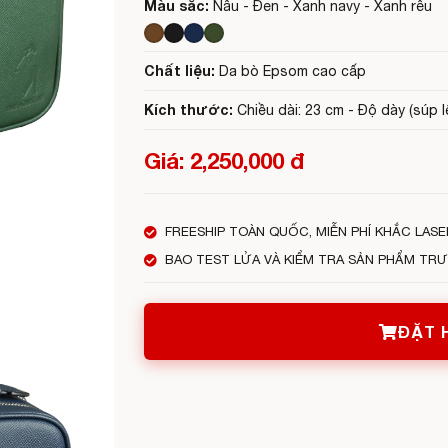
Màu sắc:
Nâu - Đen - Xanh navy - Xanh rêu
Chất liệu:
Da bò Epsom cao cấp
Kích thước:
Chiều dài: 23 cm - Độ dày (súp l
Giá: 2,250,000 đ
FREESHIP TOÀN QUỐC, MIỄN PHÍ KHẮC LASE
BAO TEST LỬA VÀ KIỂM TRA SẢN PHẨM TR
ĐẶT 