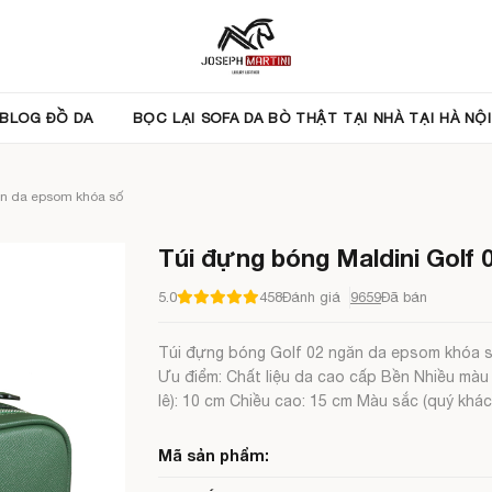
BLOG ĐỒ DA
BỌC LẠI SOFA DA BÒ THẬT TẠI NHÀ TẠI HÀ NỘI
ăn da epsom khóa số
Túi đựng bóng Maldini Golf
5.0
458
Đánh giá
9659
Đã bán
Túi đựng bóng Golf 02 ngăn da epsom khóa s
Ưu điểm: Chất liệu da cao cấp Bền Nhiều màu
lê): 10 cm Chiều cao: 15 cm Màu sắc (quý khá
Mã sản phẩm: